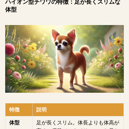
ハイオン型チワワの特徴：足が長くスリムな
体型
特徴
説明
体型
足が長くスリム。体長よりも体高が