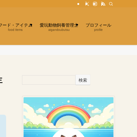
フード・アイテム
愛玩動物飼養管理士
プロフィール
food items
aigandoubutsu
profile
主
検索