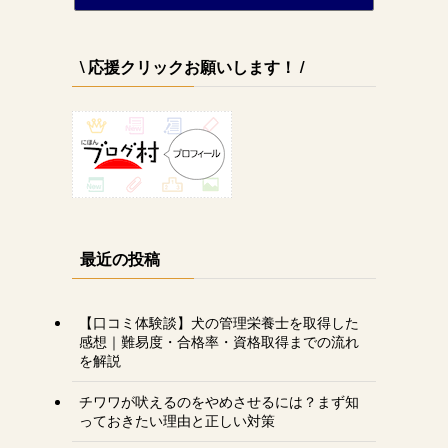
ロングコートチワワのティラ&ぴぃーち&チェル&エピ&シュシュ
14位
ぐぅ×ちょび×パパ 〜 余命1ヶ月と言われた仔とその家族
15位
\ 応援クリックお願いします！ /
最近の投稿
【口コミ体験談】犬の管理栄養士を取得した
感想｜難易度・合格率・資格取得までの流れ
を解説
チワワが吠えるのをやめさせるには？まず知
っておきたい理由と正しい対策