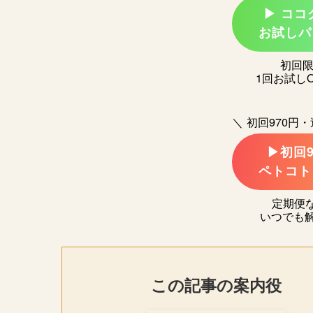
▶ コ
お試しパ
初回
1回お試し
＼ 初回970円
▶初回
ペトコト
定期便
いつでも
この記事の案内役