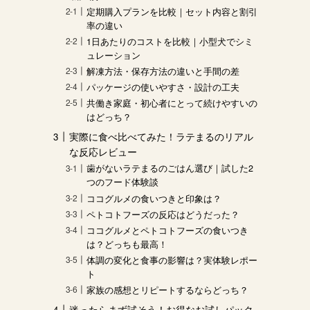
定期購入プランを比較｜セット内容と割引
率の違い
1日あたりのコストを比較｜小型犬でシミ
ュレーション
解凍方法・保存方法の違いと手間の差
パッケージの使いやすさ・設計の工夫
共働き家庭・初心者にとって続けやすいの
はどっち？
実際に食べ比べてみた！ラテまるのリアル
な反応レビュー
歯がないラテまるのごはん選び｜試した2
つのフード体験談
ココグルメの食いつきと印象は？
ペトコトフーズの反応はどうだった？
ココグルメとペトコトフーズの食いつき
は？どっちも最高！
体調の変化と食事の影響は？実体験レポー
ト
家族の感想とリピートするならどっち？
迷ったらまず試そう！お得なお試しパック