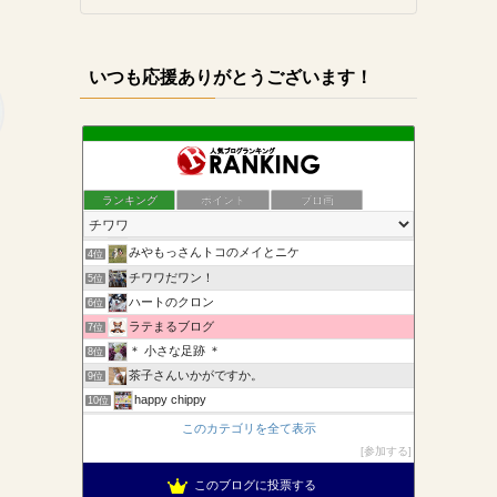
いつも応援ありがとうございます！
犬小屋備忘録（旧せれぼ）
1位
ランキング
ポイント
ブロ画
たかシェフのおうちごはん。と白い犬とチワワ。
2位
ＣＯＣＯとちくわの「なんちゃって歳時記」
3位
みやもっさんトコのメイとニケ
4位
チワワだワン！
5位
ハートのクロン
6位
っ
ラテまるブログ
7位
＊ 小さな足跡 ＊
8位
茶子さんいかがですか。
9位
happy chippy
10位
ボーちゃんのボーは何のボー？
11位
このカテゴリを全て表示
ハート&まだおfamily
12位
参加する
古都寧(ことね)・空音(くおん)日記
13位
このブログに投票する