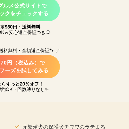
コグルメ公式サイトで
ックをチェックする
限定
980円・送料無料
OK＆安心返金保証つき🐶
・送料無料・全額返金保証🐾 ／
970円（税込み）で
フーズを試してみる
なら
ずっと20％オフ！
解約OK・回数縛りなし✨
元繁殖犬の保護犬チワワのラテまる