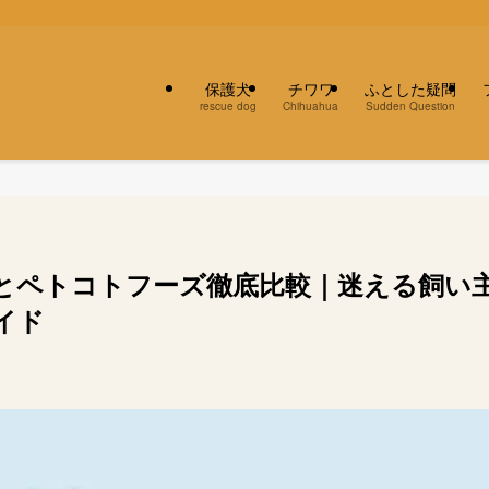
保護犬
チワワ
ふとした疑問
rescue dog
Chihuahua
Sudden Question
とペトコトフーズ徹底比較｜迷える飼い
イド