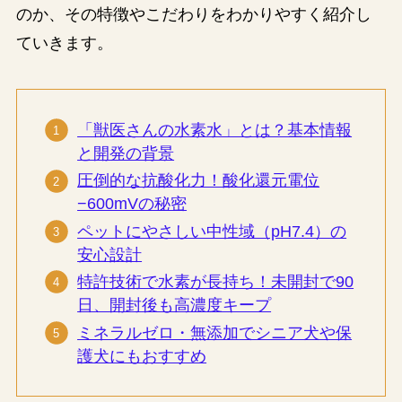
のか、その特徴やこだわりをわかりやすく紹介し
ていきます。
「獣医さんの水素水」とは？基本情報
と開発の背景
圧倒的な抗酸化力！酸化還元電位
−600mVの秘密
ペットにやさしい中性域（pH7.4）の
安心設計
特許技術で水素が長持ち！未開封で90
日、開封後も高濃度キープ
ミネラルゼロ・無添加でシニア犬や保
護犬にもおすすめ