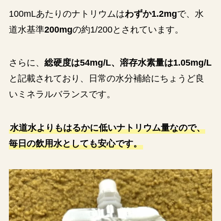
100mLあたりのナトリウムは
わずか1.2mg
で、水
道水基準
200mg
の約1/200とされています。
さらに、
総硬度は54mg/L、溶存水素量は1.05mg/L
と記載されており、日常の水分補給にちょうど良
いミネラルバランスです。
水道水よりもはるかに低いナトリウム量なので、
毎日の飲用水としても安心です。