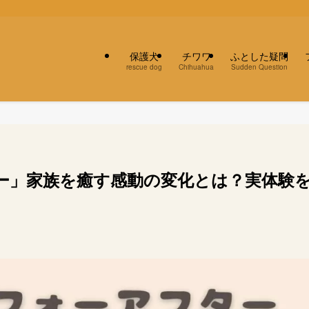
保護犬
チワワ
ふとした疑問
rescue dog
Chihuahua
Sudden Question
ー」家族を癒す感動の変化とは？実体験