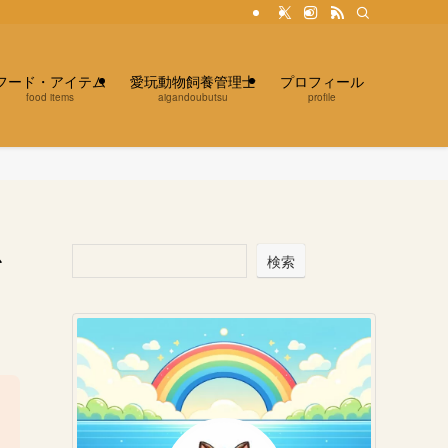
フード・アイテム
愛玩動物飼養管理士
プロフィール
food items
aigandoubutsu
profile
を
検索