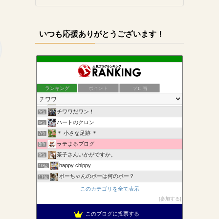
いつも応援ありがとうございます！
犬小屋備忘録（旧せれぼ）
1位
たかシェフのおうちごはん。と白い犬とチワワ。
2位
ランキング
ポイント
ブロ画
ＣＯＣＯとちくわの「なんちゃって歳時記」
3位
みやもっさんトコのメイとニケ
4位
チワワだワン！
5位
ハートのクロン
6位
＊ 小さな足跡 ＊
7位
ラテまるブログ
8位
茶子さんいかがですか。
9位
happy chippy
10位
ボーちゃんのボーは何のボー？
11位
ハート&まだおfamily
12位
このカテゴリを全て表示
ロングコートチワワのティラ&ぴぃーち&チェル&エピ&シュシュ
13位
参加する
古都寧(ことね)・空音(くおん)日記
14位
このブログに投票する